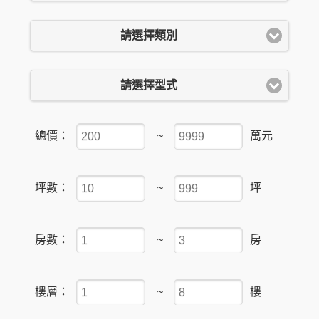
請選擇類別
請選擇型式
總價：
~
萬元
坪數：
~
坪
房數：
~
房
樓層：
~
樓