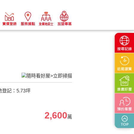
地登記：
5.73
坪
2,600
萬