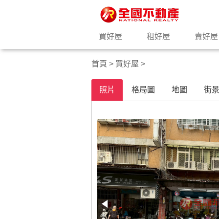
買好屋
租好屋
賣好屋
首頁
>
買好屋
>
照片
格局圖
地圖
街