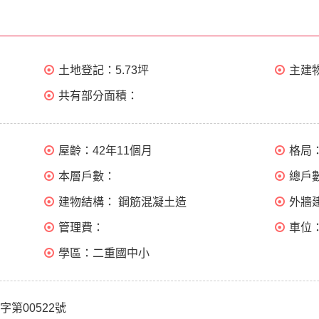
土地登記：
5.73坪
主建
共有部分面積：
屋齡：
42年11個月
格局
本層戶數：
總戶
建物結構：
鋼筋混凝土造
外牆
管理費：
車位
學區：
二重國中小
字第00522號