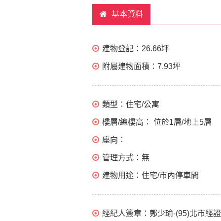
基本資料
建物登記：
26.66坪
附屬建物面積：
7.93坪
類型：
住宅/公寓
樓層/總樓高：
位於1層/地上5層
座向：
管理方式：
無
建物用途：
住宅/市內停車間
經紀人簽章：
鄭少瑜-(95)北市經證