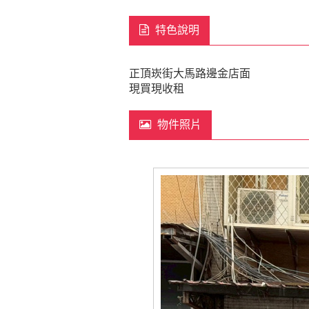
特色說明
正頂崁街大馬路邊金店面
現買現收租
物件照片