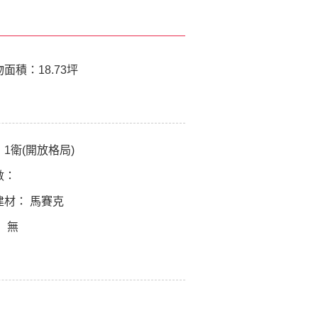
物面積：
18.73坪
：
1衛(開放格局)
數：
建材：
馬賽克
：
無