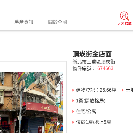
房產資訊
關於全國
頂崁街金店面
景
新北市三重區頂崁街
物件編號：
674663
建物登記：
26.66
坪
土
1衛(開放格局)
住宅/公寓
位於1層/地上5層