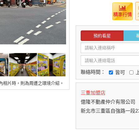
精準行情
預約看屋
聯絡時間：
皆可
內相片時，則為周遭之環境介紹。
三重加盟店
億隆不動產仲介有限公司
新北市三重區自強路一段2