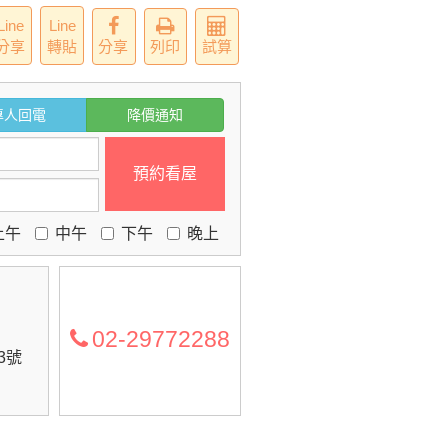
Line
Line
分享
轉貼
分享
列印
試算
專人回電
降價通知
預約看屋
上午
中午
下午
晚上
02-29772288
3號