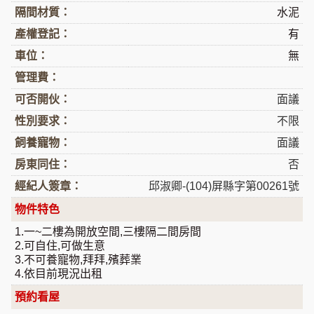
隔間材質：
水泥
產權登記：
有
車位：
無
管理費：
可否開伙：
面議
性別要求：
不限
飼養寵物：
面議
房東同住：
否
經紀人簽章：
邱淑卿-(104)屏縣字第00261號
物件特色
1.一~二樓為開放空間,三樓隔二間房間
2.可自住,可做生意
3.不可養寵物,拜拜,殯葬業
4.依目前現況出租
預約看屋