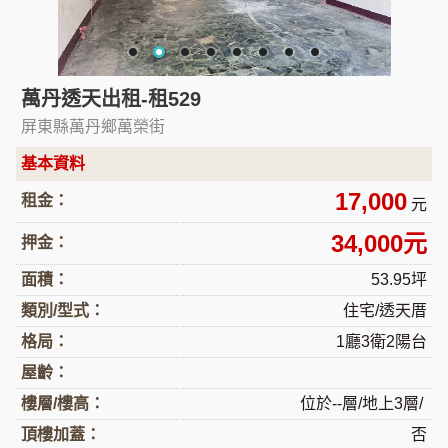
萬丹透天出租-租529
屏東縣萬丹鄉萬榮街
基本資料
17,000
租金：
元
34,000元
押金：
面積：
53.95坪
類別/型式：
住宅/透天厝
格局：
1廳3衛2陽台
屋齡：
樓層/樓高：
位於--層/地上3層/
頂樓加蓋：
否