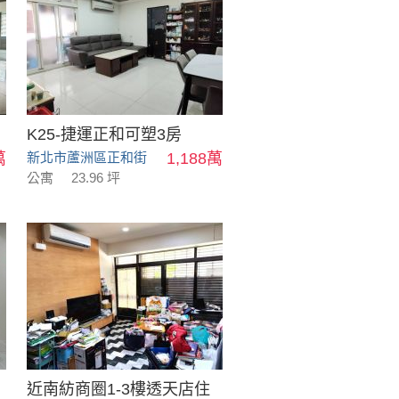
K25-捷運正和可塑3房
萬
新北市蘆洲區正和街
1,188萬
公寓
23.96 坪
近南紡商圈1-3樓透天店住