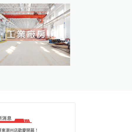
屏東潮州店歡慶開幕！