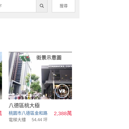
搜尋
八德區桃大極
萬
桃園市八德區金和路
2,388萬
電梯大樓
54.44 坪