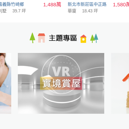
嘉義縣竹崎鄉
1,488萬
新北市新莊區中正路
1,580
別墅
39.7 坪
華廈
18.43 坪