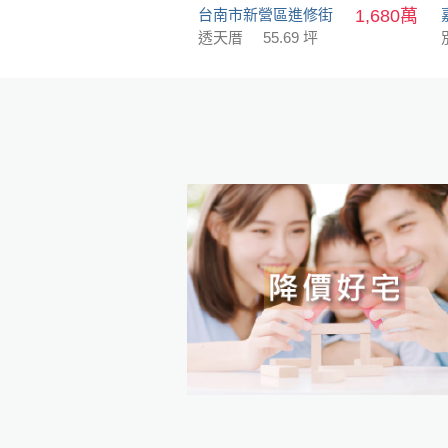
台南市新營區進修街
1,680萬
透天厝
55.69 坪