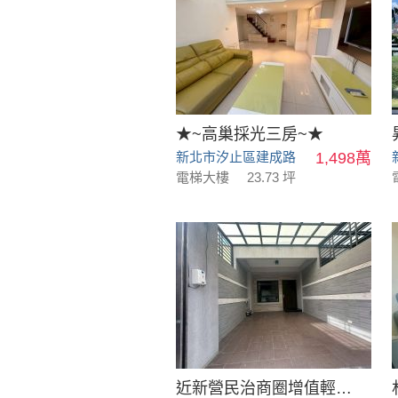
★~高巢採光三房~★
新北市汐止區建成路
1,498萬
電梯大樓
23.73 坪
近新營民治商圈增值輕齡美透天