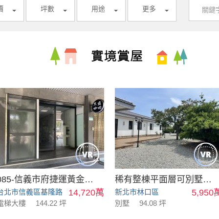
價
坪數
用途
更多
085-信義市府捷運黃金店面
稀有整棟平面層可別墅可會館
台北市信義區基隆路
14,720萬
新北市林口區
5,950
電梯大樓
144.22 坪
別墅
94.08 坪