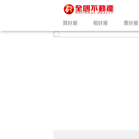
買好屋
租好屋
賣好屋