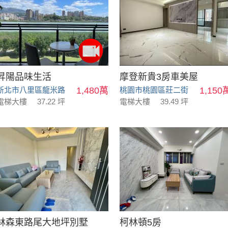
昇陽品味生活
摩登新貴3房車美屋
新北市八里區龍米路
1,480萬
桃園市桃園區莊二街
1,150
電梯大樓
37.22 坪
電梯大樓
39.49 坪
林森東路尾大地坪別墅
柯林頓5房