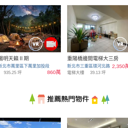
陽明天籟Ⅱ期
重陽橋邊間電梯大三房
新北市萬里區下萬里加投段
新北市三重區環河北路
2,350
860萬
935.25 坪
電梯大樓
39.13 坪