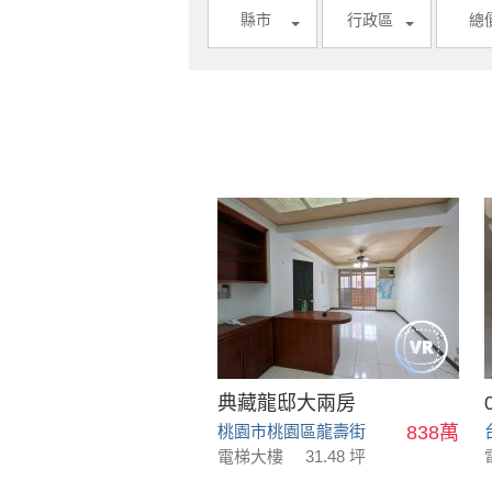
縣市
行政區
總
典藏龍邸大兩房
桃園市桃園區龍壽街
838萬
電梯大樓
31.48 坪