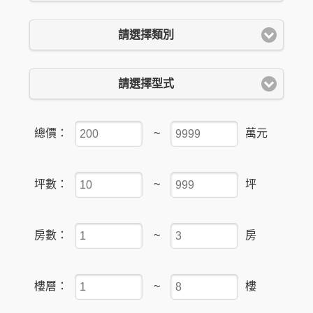
請選擇類別
請選擇型式
總價：
~
萬元
坪數：
~
坪
房數：
~
房
樓層：
~
樓