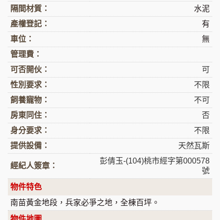
隔間材質：
水泥
產權登記：
有
車位：
無
管理費：
可否開伙：
可
性別要求：
不限
飼養寵物：
不可
房東同住：
否
身分要求：
不限
提供設備：
天然瓦斯
彭倩玉-(104)桃市經字第000578
經紀人簽章：
號
物件特色
南苗黃金地段，兵家必爭之地，全棟百坪。
物件地圖