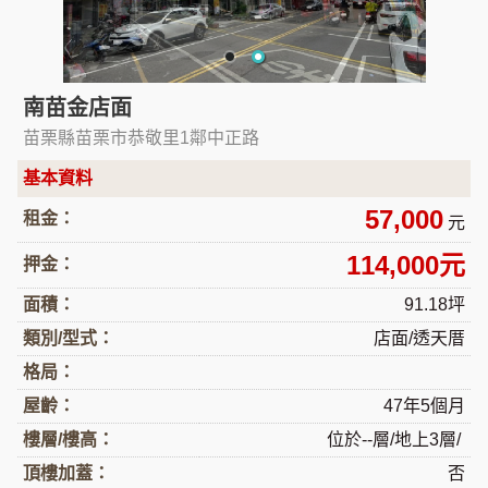
南苗金店面
苗栗縣苗栗市恭敬里1鄰中正路
基本資料
57,000
租金：
元
114,000元
押金：
面積：
91.18坪
類別/型式：
店面/透天厝
格局：
屋齡：
47年5個月
樓層/樓高：
位於--層/地上3層/
頂樓加蓋：
否