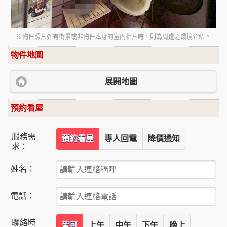
※物件照片如有街景或非物件本身的室內相片時，則為周遭之環境介紹。
物件地圖
展開地圖
預約看屋
服務需
預約看屋
專人回電
降價通知
求：
姓名：
電話：
聯絡時
皆可
上午
中午
下午
晚上