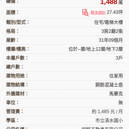
1,488
總價：
萬
27.43坪
面積：
謄本資料
類別/型式：
住宅/電梯大樓
格局：
3房2廳2衛
屋齡：
31年09個月
樓層/樓高：
位於--層/地上12層/地下2層
本層戶數：
3戶
總戶數：
建物用途：
住家用
建物結構：
鋼筋混凝土造
外牆建材：
馬賽克
車位：
無
管理費：
約 1,485 元 / 月
學區：
市立清水國小