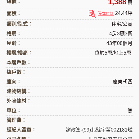
1,388
總價：
萬
24.44坪
面積：
謄本資料
類別/型式：
住宅/公寓
格局：
4房3廳3衛
屋齡：
43年08個月
樓層/樓高：
位於5層/地上5層
本層戶數：
總戶數：
座向：
座東朝西
建物結構：
外牆建材：
車位：
無
管理費：
經紀人簽章：
謝政峯-(99)北縣字第002181號