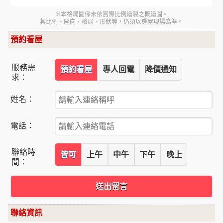
※本格局圖係未依實際比例繪製之概繪圖。
其比例、座向、格局、形狀等，仍須以房屋現場為準。
預約看屋
服務需
預約看屋
專人回電
降價通知
求：
姓名：
電話：
聯絡時
皆可
上午
中午
下午
晚上
間：
送出留言
聯絡資訊