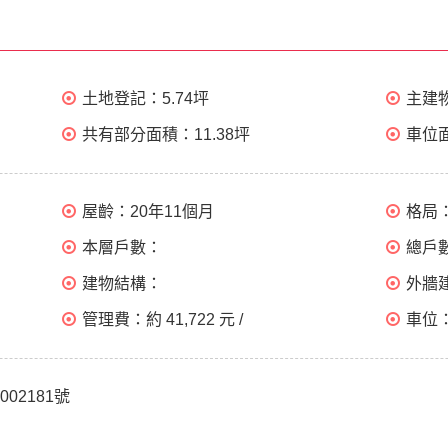
土地登記：
5.74坪
主建
共有部分面積：
11.38坪
車位
屋齡：
20年11個月
格局
本層戶數：
總戶
建物結構：
外牆
管理費：
約 41,722 元 /
車位
002181號