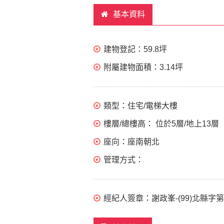
基本資料
建物登記：
59.8坪
附屬建物面積：
3.14坪
類型：
住宅/電梯大樓
樓層/總樓高：
位於5層/地上13層
座向：
座南朝北
管理方式：
經紀人簽章：
謝政峯-(99)北縣字第