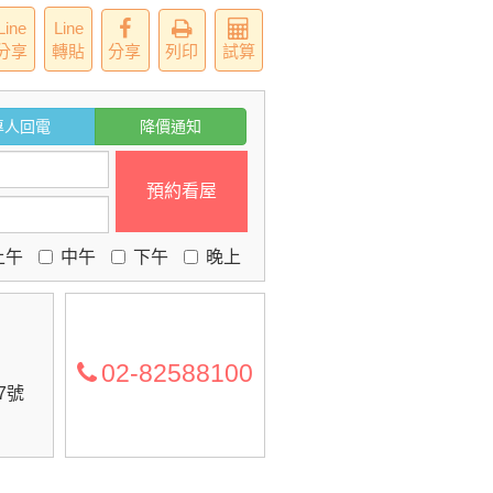
Line
Line
分享
轉貼
分享
列印
試算
專人回電
降價通知
預約看屋
上午
中午
下午
晚上
02-82588100
7號