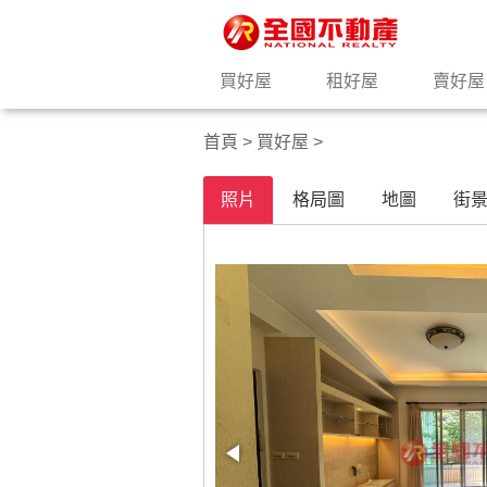
買好屋
租好屋
賣好屋
首頁
>
買好屋
>
照片
格局圖
地圖
街