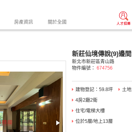
房產資訊
關於全國
新莊仙境傳說(9)邊間
景
新北市新莊區青山路
物件編號：
674756
建物登記：
59.8
坪
土地
4房2廳2衛
住宅/電梯大樓
位於5層/地上13層