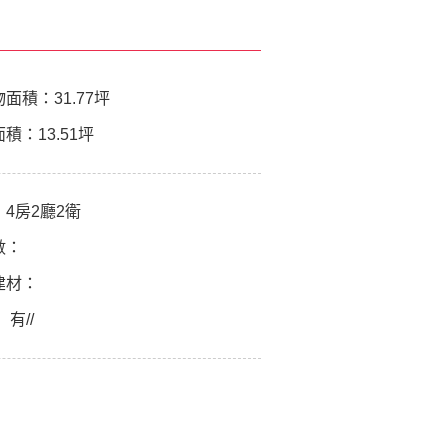
物面積：
31.77坪
面積：
13.51坪
：
4房2廳2衛
數：
建材：
：
有//