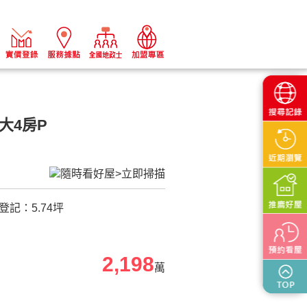
大4房P
登記：
5.74
坪
2,198
萬