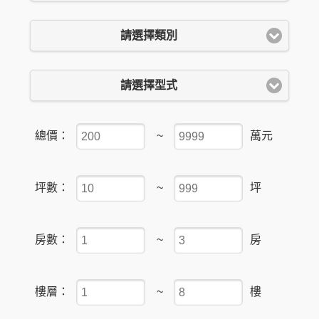
請選擇類別
請選擇型式
總價：
~
萬元
坪數：
~
坪
房數：
~
房
樓層：
~
樓