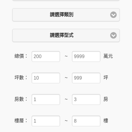
請選擇類別
請選擇型式
總價：
~
萬元
坪數：
~
坪
房數：
~
房
樓層：
~
樓