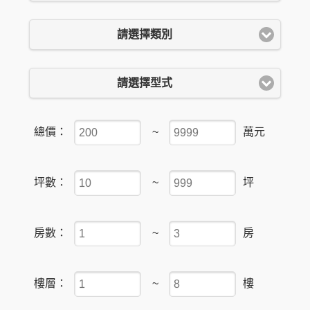
請選擇類別
請選擇型式
總價：
~
萬元
坪數：
~
坪
房數：
~
房
樓層：
~
樓