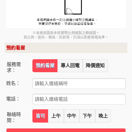
※本格局圖係未依實際比例繪製之概繪圖。
其比例、座向、格局、形狀等，仍須以房屋現場為準。
預約看屋
服務需
預約看屋
專人回電
降價通知
求：
姓名：
電話：
聯絡時
皆可
上午
中午
下午
晚上
間：