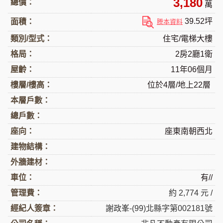
3,180
總價：
萬
39.52坪
面積：
謄本資料
類別/型式：
住宅/電梯大樓
格局：
2房2廳1衛
屋齡：
11年06個月
樓層/樓高：
位於4層/地上22層
本層戶數：
總戶數：
座向：
座東南朝西北
建物結構：
外牆建材：
車位：
有//
管理費：
約 2,774 元 /
經紀人簽章：
謝政峯-(99)北縣字第002181號