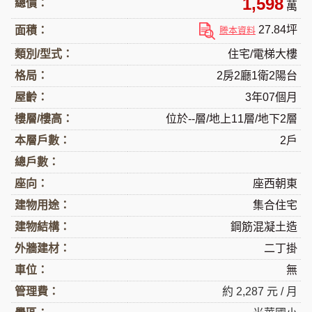
1,598
總價：
萬
27.84坪
面積：
謄本資料
類別/型式：
住宅/電梯大樓
格局：
2房2廳1衛2陽台
屋齡：
3年07個月
樓層/樓高：
位於--層/地上11層/地下2層
本層戶數：
2戶
總戶數：
座向：
座西朝東
建物用途：
集合住宅
建物結構：
鋼筋混凝土造
外牆建材：
二丁掛
車位：
無
管理費：
約 2,287 元 / 月