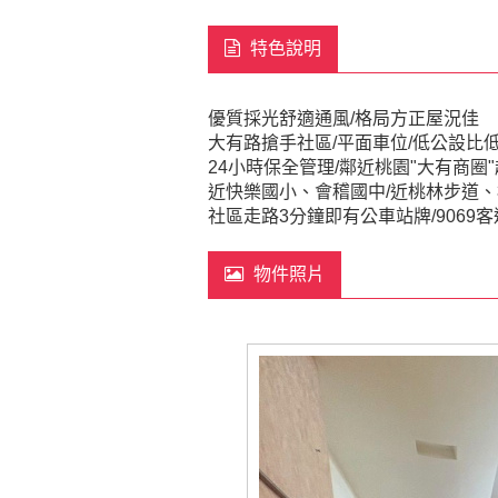
特色說明
優質採光舒適通風/格局方正屋況佳
大有路搶手社區/平面車位/低公設比
24小時保全管理/鄰近桃園"大有商圈
近快樂國小、會稽國中/近桃林步道、
社區走路3分鐘即有公車站牌/906
物件照片