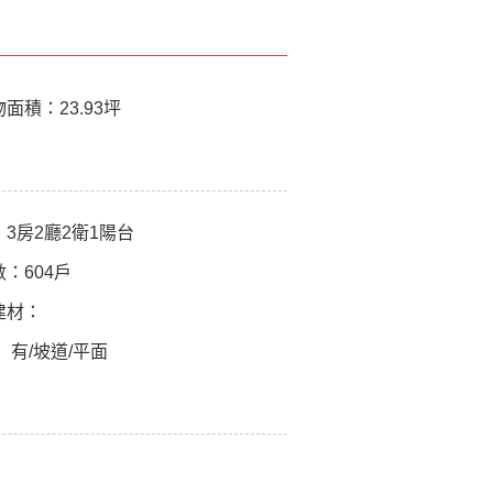
物面積：
23.93坪
：
3房2廳2衛1陽台
數：
604戶
建材：
：
有/坡道/平面