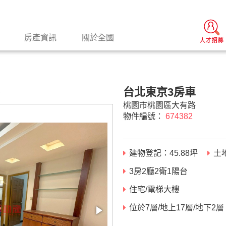
房產資訊
關於全國
台北東京3房車
景
桃園市桃園區大有路
物件編號：
674382
建物登記：
45.88
坪
土
3房2廳2衛1陽台
住宅/電梯大樓
位於7層/地上17層/地下2層