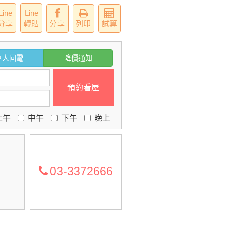
Line
Line
分享
轉貼
分享
列印
試算
專人回電
降價通知
預約看屋
上午
中午
下午
晚上
03-3372666