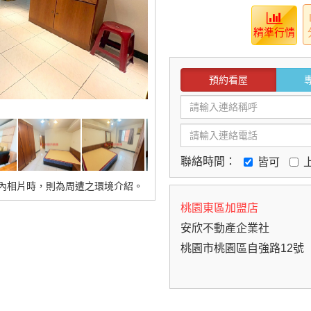
精準行情
預約看屋
聯絡時間：
皆可
內相片時，則為周遭之環境介紹。
桃園東區加盟店
安欣不動產企業社
桃園市桃園區自強路12號