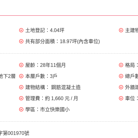
土地登記：
4.04坪
主建
共有部分面積：
18.97坪(內含車位)
屋齡：
28年11個月
格局
地下2層
本層戶數：
3戶
總戶
建物結構：
鋼筋混凝土造
外牆
管理費：
約 1,660 元 / 月
車位
學區：
市立快樂國小
字第001970號