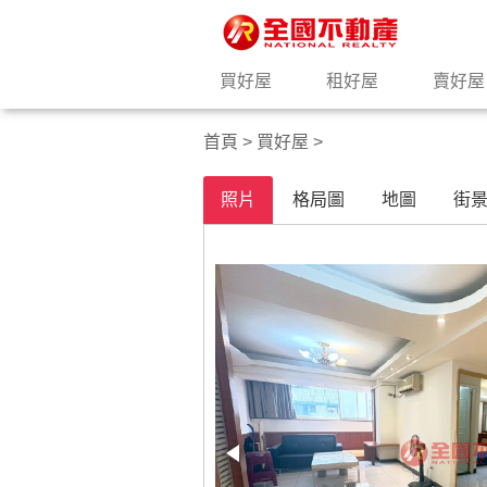
買好屋
租好屋
賣好屋
首頁
>
買好屋
>
照片
格局圖
地圖
街