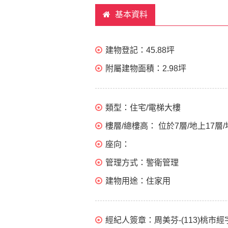
基本資料
建物登記：
45.88坪
附屬建物面積：
2.98坪
類型：
住宅/電梯大樓
樓層/總樓高：
位於7層/地上17層/
座向：
管理方式：
警衛管理
建物用途：
住家用
經紀人簽章：
周美芬-(113)桃市經