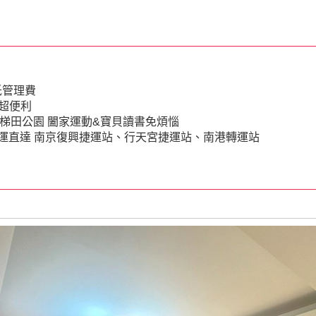
低管理費
"超便利
梯田公園 闔家運動&寶貝讀書免煩惱
9客運直達 南京復興捷運站、行天宮捷運站、南港轉運站