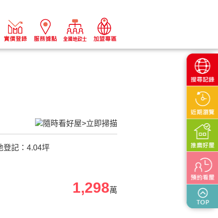
地登記：
4.04
坪
1,298
萬