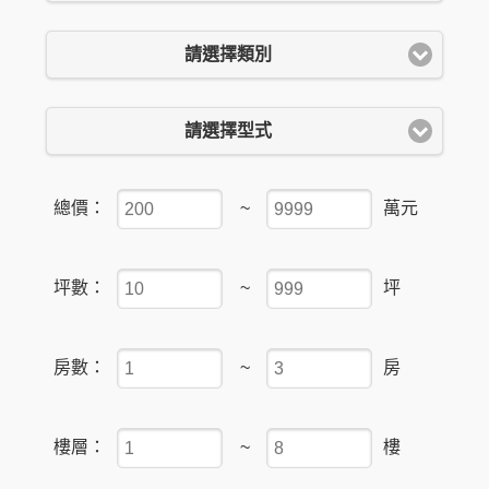
請選擇類別
請選擇型式
總價：
~
萬元
坪數：
~
坪
房數：
~
房
樓層：
~
樓