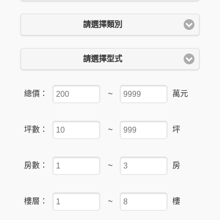
請選擇類別
請選擇型式
總價：
~
萬元
坪數：
~
坪
房數：
~
房
樓層：
~
樓