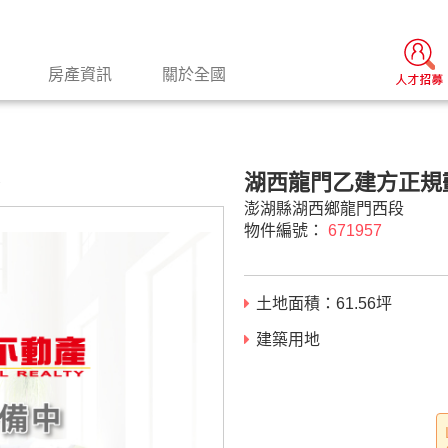
房產資訊
關於全國
湖西龍門乙建方正規
景
澎湖縣湖西鄉龍門西段
物件編號：
671957
土地面積：
61.56
坪
建築用地