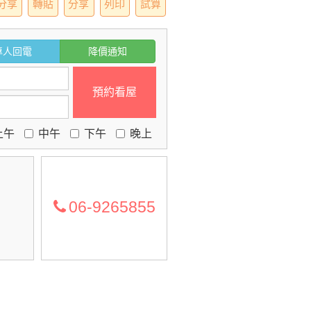
分享
轉貼
分享
列印
試算
專人回電
降價通知
預約看屋
上午
中午
下午
晚上
06-9265855