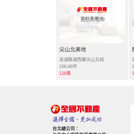
尖山北美地
澎湖縣湖西鄉尖山北段
106.66
坪
128
萬
台北總公司：