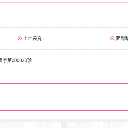
土地長寬：
面臨
證字第000020號