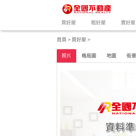
買好屋
租好屋
賣好屋
首頁
>
買好屋
>
照片
格局圖
地圖
街