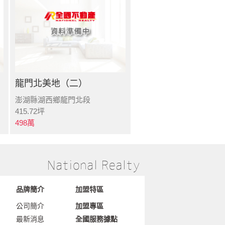
龍門北美地（二）
澎湖縣湖西鄉龍門北段
415.72
坪
498
萬
品牌簡介
加盟特區
公司簡介
加盟專區
最新消息
全國服務據點