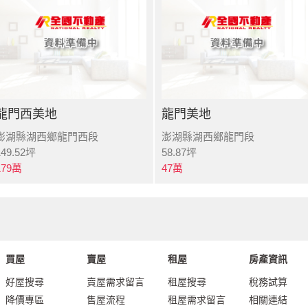
龍門西美地
龍門美地
澎湖縣湖西鄉龍門西段
澎湖縣湖西鄉龍門段
149.52
坪
58.87
坪
179
萬
47
萬
買屋
賣屋
租屋
房產資訊
好屋搜尋
賣屋需求留言
租屋搜尋
稅務試算
降價專區
售屋流程
租屋需求留言
相關連結