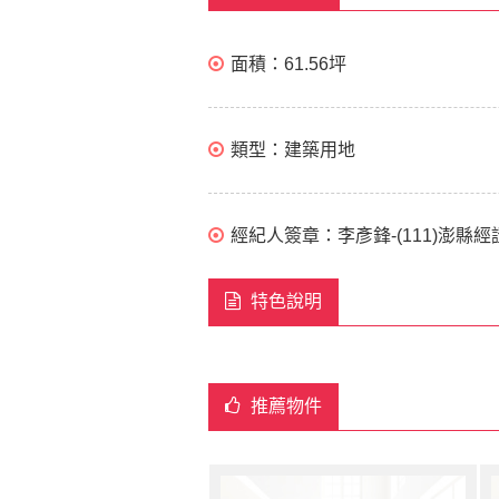
面積：
61.56坪
類型：
建築用地
經紀人簽章：
李彥鋒-(111)澎縣經
特色說明
推薦物件