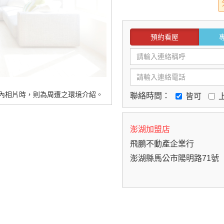
預約看屋
內相片時，則為周遭之環境介紹。
聯絡時間：
皆可
澎湖加盟店
飛鵬不動產企業行
澎湖縣馬公市陽明路71號