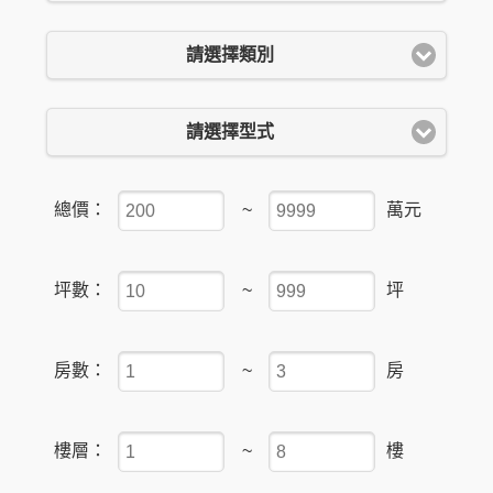
請選擇類別
請選擇型式
總價：
~
萬元
坪數：
~
坪
房數：
~
房
樓層：
~
樓