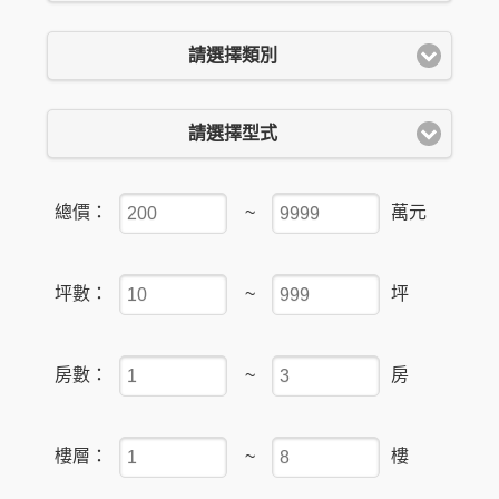
請選擇類別
請選擇型式
總價：
~
萬元
坪數：
~
坪
房數：
~
房
樓層：
~
樓