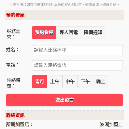
※物件照片如有街景或非物件本身的室內相片時，則為周遭之環境介紹。
預約看屋
服務需
預約看屋
專人回電
降價通知
求：
姓名：
電話：
聯絡時
皆可
上午
中午
下午
晚上
間：
送出留言
聯絡資訊
所屬加盟店：
澎湖加盟店