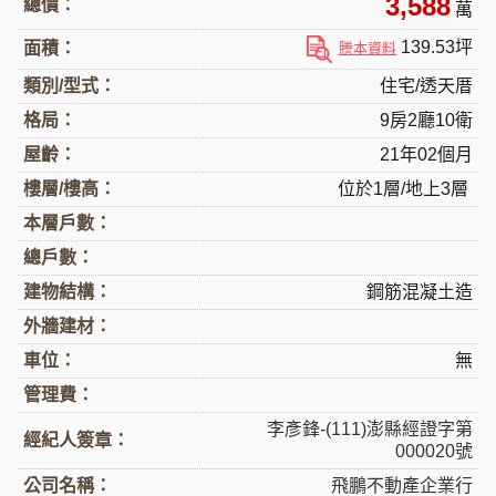
3,588
總價：
萬
139.53坪
面積：
謄本資料
類別/型式：
住宅/透天厝
格局：
9房2廳10衛
屋齡：
21年02個月
樓層/樓高：
位於1層/地上3層
本層戶數：
總戶數：
建物結構：
鋼筋混凝土造
外牆建材：
車位：
無
管理費：
李彥鋒-(111)澎縣經證字第
經紀人簽章：
000020號
公司名稱：
飛鵬不動產企業行