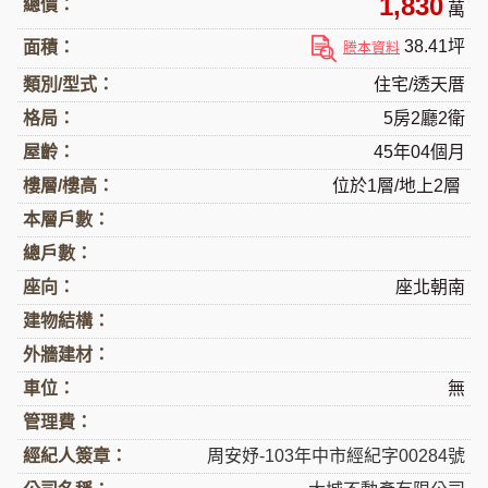
1,830
總價：
萬
38.41坪
面積：
謄本資料
類別/型式：
住宅/透天厝
格局：
5房2廳2衛
屋齡：
45年04個月
樓層/樓高：
位於1層/地上2層
本層戶數：
總戶數：
座向：
座北朝南
建物結構：
外牆建材：
車位：
無
管理費：
經紀人簽章：
周安妤-103年中市經紀字00284號