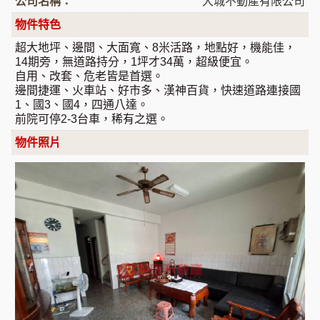
公司名稱：
大城不動產有限公司
物件特色
超大地坪、邊間、大面寬、8米活路，地點好，機能佳，
14期旁，無道路持分，1坪才34萬，超級便宜。
自用、改套、危老皆是首選。
邊間捷運、火車站、好市多、漢神百貨，快速道路連接國
1、國3、國4，四通八達。
前院可停2-3台車，稀有之選。
物件照片