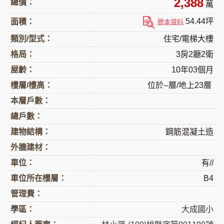
2,388
總價：
萬
54.44坪
面積：
謄本資料
類別/型式：
住宅/電梯大樓
格局：
3房2廳2衛
屋齡：
10年03個月
樓層/樓高：
位於--層/地上23層
本層戶數：
總戶數：
建物結構：
鋼筋混凝土造
外牆建材：
車位：
有//
車位所在樓層：
B4
管理費：
學區：
大成國小