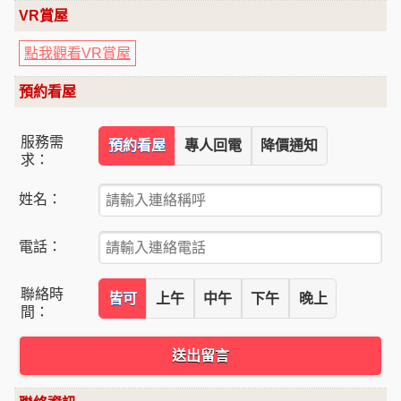
VR賞屋
點我觀看VR賞屋
預約看屋
服務需
預約看屋
專人回電
降價通知
求：
姓名：
電話：
聯絡時
皆可
上午
中午
下午
晚上
間：
送出留言