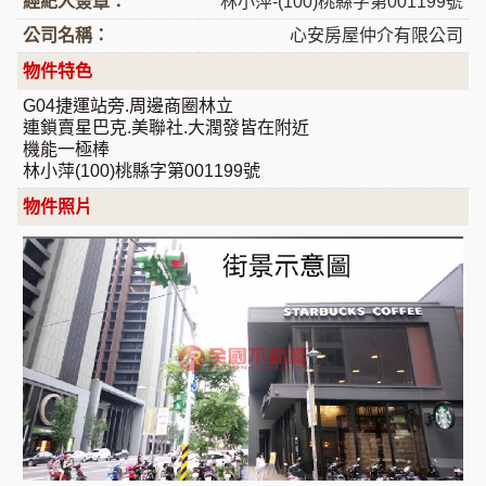
經紀人簽章：
林小萍-(100)桃縣字第001199號
公司名稱：
心安房屋仲介有限公司
物件特色
G04捷運站旁.周邊商圈林立
連鎖賣星巴克.美聯社.大潤發皆在附近
機能一極棒
林小萍(100)桃縣字第001199號
物件照片