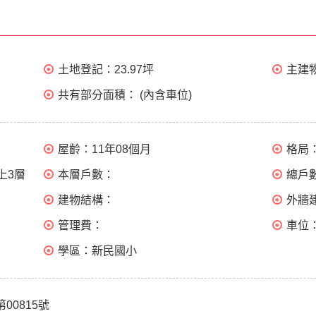
土地登記：
23.97坪
主建
共有部分面積：
(內含車位)
屋齡：
11年08個月
格局
上3層
本層戶數：
總戶
建物結構：
外牆
管理費：
車位
學區：
新民國小
第00815號