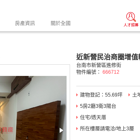
房產資訊
關於全國
近新營民治商圈增值
景
台南市新營區進修街
物件編號：
666712
建物登記：
55.69
坪
土
5房2廳3衛3陽台
住宅/透天厝
所在樓層請電洽/地上3層