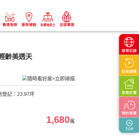
輕齡美透天
地登記：
23.97
坪
1,680
萬