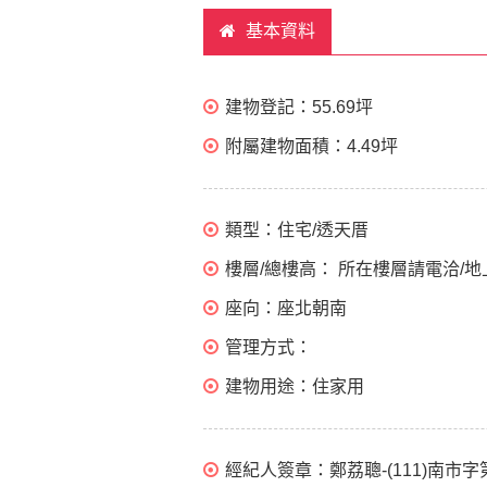
基本資料
建物登記：
55.69坪
附屬建物面積：
4.49坪
類型：
住宅/透天厝
樓層/總樓高：
所在樓層請電洽/地
座向：
座北朝南
管理方式：
建物用途：
住家用
經紀人簽章：
鄭荔聰-(111)南市字