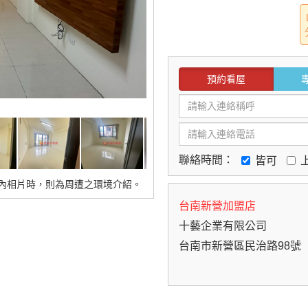
預約看屋
聯絡時間：
皆可
內相片時，則為周遭之環境介紹。
台南新營加盟店
十藝企業有限公司
台南市新營區民治路98號