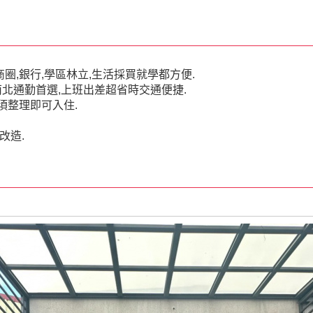
商圈,銀行,學區林立,生活採買就學都方便.
南北通勤首選,上班出差超省時交通便捷.
不須整理即可入住.
改造.