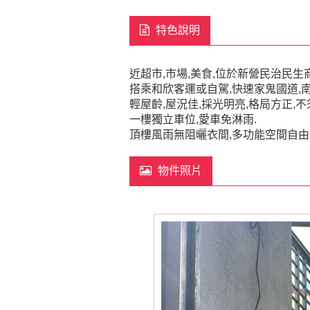
特色說明
近超市,市場,美食,位於新營民治民生
搭乘和欣客運或自駕,快速家鬼國道,
輕屋齡,屋況佳,採光明亮,格局方正,
一樓獨立車位,愛車免淋雨.
頂樓風雨無阻曬衣間,多功能空間自由
物件照片