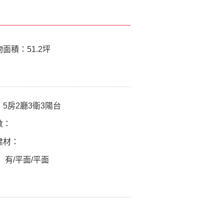
物面積：
51.2坪
：
5房2廳3衛3陽台
數：
建材：
：
有/平面/平面