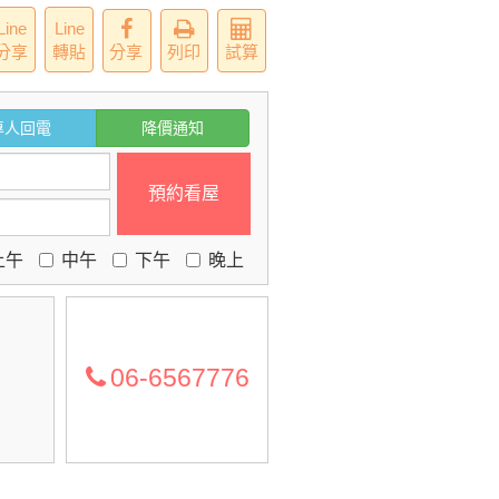
Line
Line
分享
轉貼
分享
列印
試算
專人回電
降價通知
預約看屋
上午
中午
下午
晚上
06-6567776