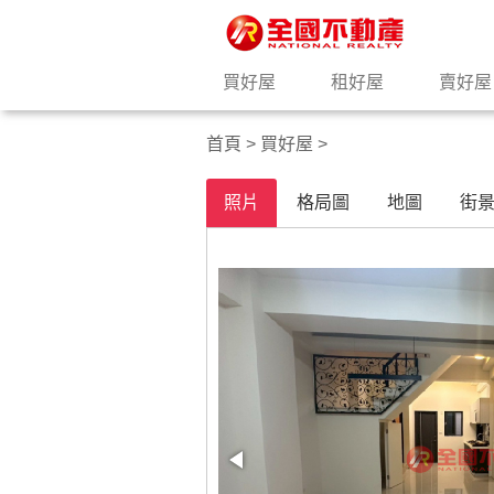
買好屋
租好屋
賣好屋
首頁
>
買好屋
>
照片
格局圖
地圖
街