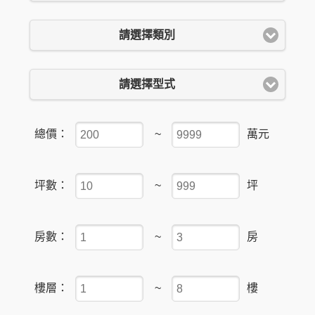
請選擇類別
請選擇型式
總價：
~
萬元
坪數：
~
坪
房數：
~
房
樓層：
~
樓