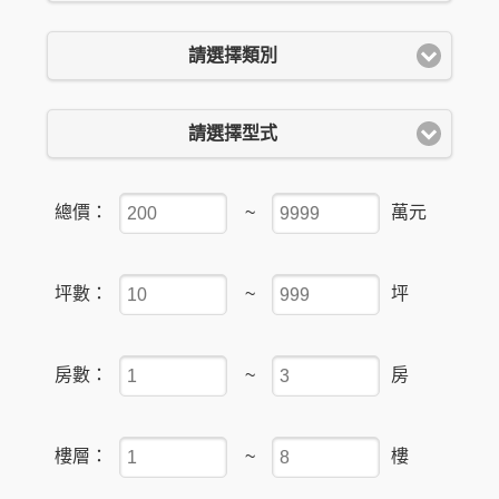
請選擇類別
請選擇型式
總價：
~
萬元
坪數：
~
坪
房數：
~
房
樓層：
~
樓