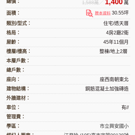
1,400
總價：
1,588萬
／
萬
30.55坪
面積：
謄本資料
類別/型式：
住宅/透天厝
格局：
4房2廳2衛
屋齡：
45年11個月
樓層/樓高：
整棟/地上2層
本層戶數：
總戶數：
座向：
座西南朝東北
建物結構：
鋼筋混凝土加強磚造
外牆建材：
車位：
有//
管理費：
學區：
市立興安國小