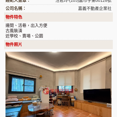
經紀人簽章：
汪君玲-(105)嘉市字第00128號
公司名稱：
嘉義不動產企業社
物件特色
邊間、活巷，出入方便
古風裝潢
近學校、賣場、公園
物件照片