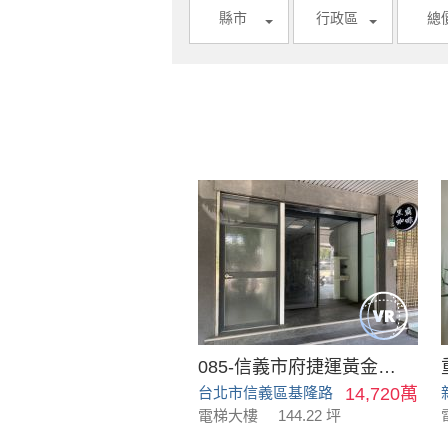
縣市
行政區
總
085-信義市府捷運黃金店面
台北市信義區基隆路
14,720萬
電梯大樓
144.22 坪