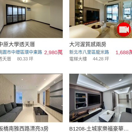
中原大學透天厝
大河渥質感兩房
桃園市中壢區環中東路
2,980萬
新北市八里區龍米路
1,688
透天厝
80.33 坪
電梯大樓
44.28 坪
板橋南雅西路漂亮3房
B1208-土城家樂福豪華美寓