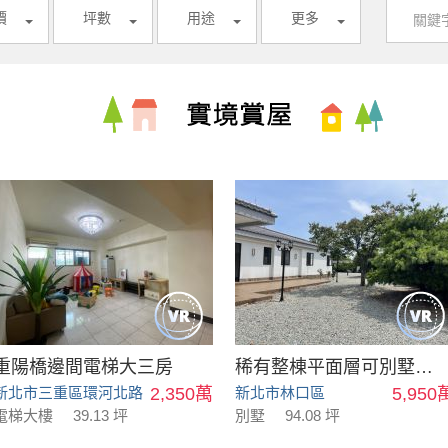
價
坪數
用途
更多
重陽橋邊間電梯大三房
稀有整棟平面層可別墅可會館
新北市三重區環河北路
2,350萬
新北市林口區
5,950
電梯大樓
39.13 坪
別墅
94.08 坪