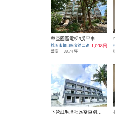
華亞園區電梯3房平車
桃園市龜山區文德二路
1,098萬
華廈
38.74 坪
下營紅毛厝社區雙車別墅_B18