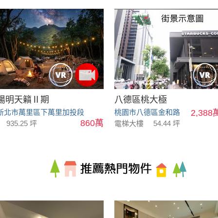
陽明天籟Ⅱ期
八德區桃大極
新北市萬里區下萬里加投段
桃園市八德區金和路
2,388
860萬
935.25 坪
電梯大樓
54.44 坪