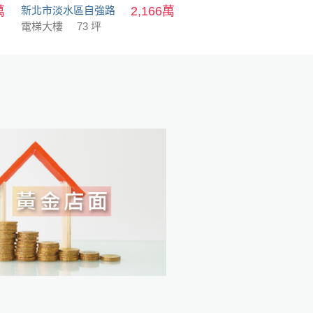
萬
新北市淡水區自強路
2,166萬
電梯大樓
73 坪