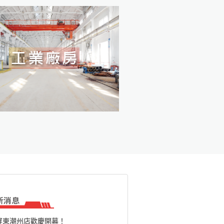
屏東潮州店歡慶開幕！