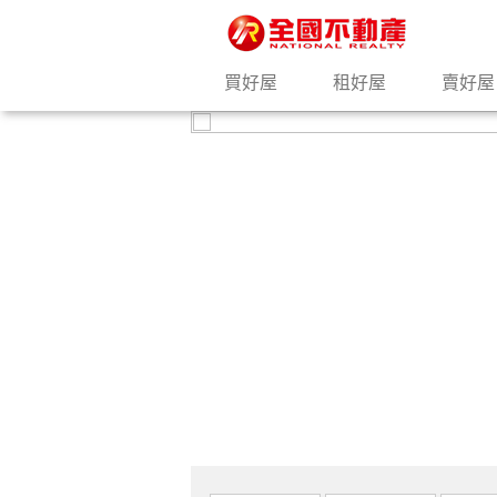
買好屋
租好屋
賣好屋