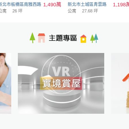
新北市板橋區南雅西路
1,490萬
新北市土城區青雲路
1,198
公寓
26 坪
公寓
27.68 坪