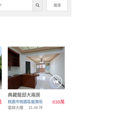
搜尋
典藏龍邸大兩房
萬
桃園市桃園區龍壽街
838萬
電梯大樓
31.48 坪