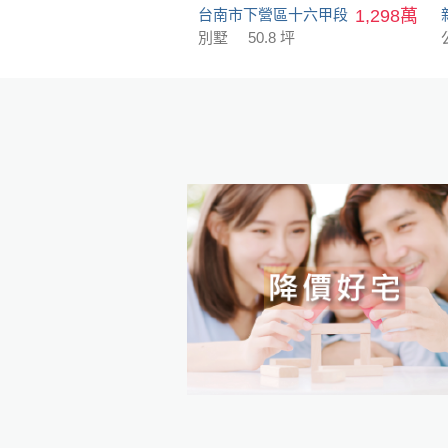
台南市下營區十六甲段
1,298萬
別墅
50.8 坪