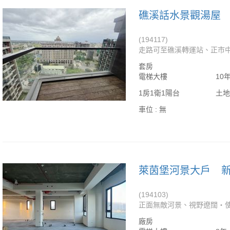
礁溪話水景觀湯屋
(194117)
走路可至礁溪轉運站、正市中
套房
電梯大樓
10
1房1衛1陽台
土地
車位 :
無
萊茵堡河景大戶
(194103)
正面無敵河景、視野遼闊‧使
廠房