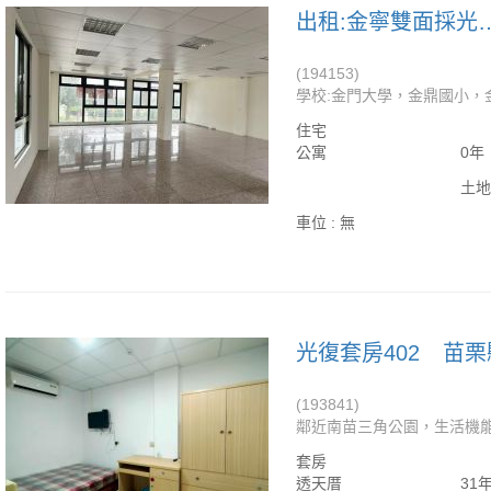
出租:金寧雙面採
(194153)
學校:金門大學，金鼎國小，金寧
住宅
公寓
0年
土地
車位 :
無
光復套房402
苗栗
(193841)
鄰近南苗三角公園，生活機能
套房
透天厝
31