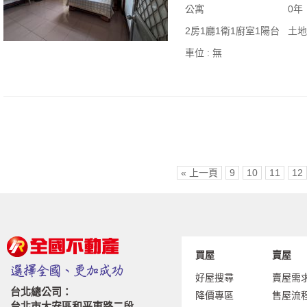
公寓
0年
2房1廳1衛1廚室1陽台
土地
車位 :
無
« 上一頁
9
10
11
12
買屋
賣屋
好屋搜尋
賣屋需
台北總公司：
降價專區
售屋流
台北市大安區和平東路二段