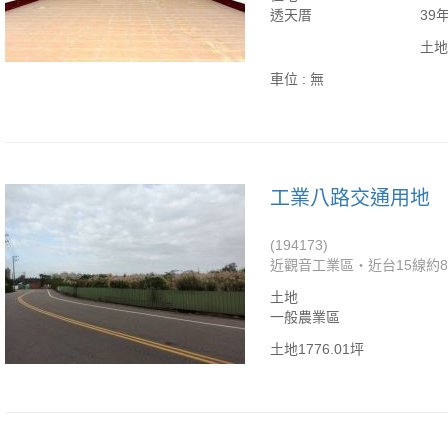
透天厝
39
土地
車位 :
無
工業八路交通用地
(194173)
近觀音工業區‧近台15線約85
土地
一般農業區
土地1776.01坪