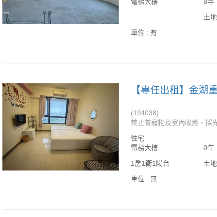
電梯大樓
8年
土地
車位 :
有
(194038)
禁止養寵物及室內吸煙‧採光
住宅
電梯大樓
0年
1房1衛1陽台
土地
車位 :
無