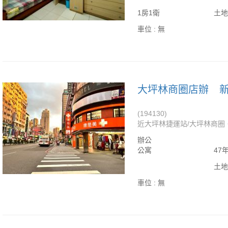
1房1衛
土地
車位 :
無
大坪林商圈店辦
(194130)
近大坪林捷運站/大坪林商圈‧
辦公
公寓
47
土地
車位 :
無