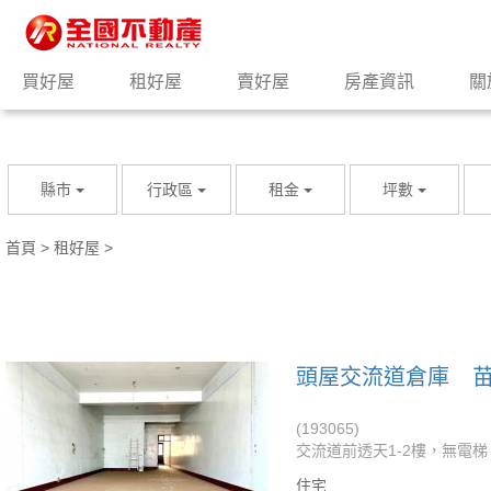
買好屋
租好屋
賣好屋
房產資訊
關
縣市
行政區
租金
坪數
首頁
>
租好屋
>
頭屋交流道倉庫
(193065)
交流道前透天1-2樓，無電梯
住宅