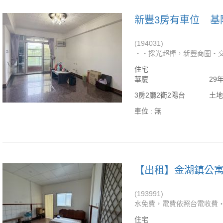
新豐3房有車位
基
(194031)
‧‧採光超棒，新豐商圈‧
住宅
華廈
29
3房2廳2衛2陽台
土地
車位 :
無
(193991)
水免費，電費依照台電收費‧
住宅