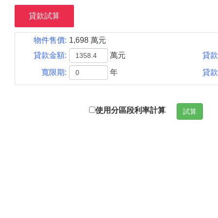
貸款試算
物件售價:
1,698 萬元
貸款金額:
萬元
貸款
寬限期:
年
貸款
使用分區段利率計算
試算