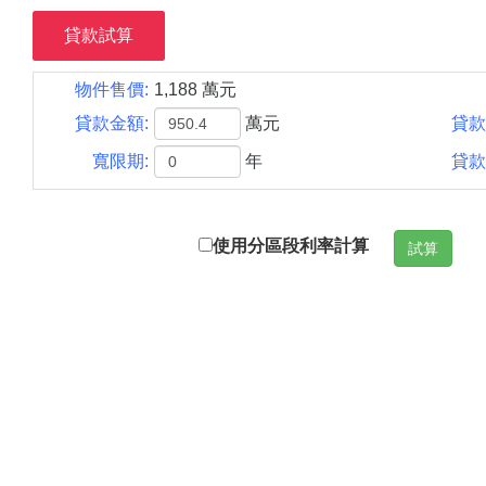
貸款試算
物件售價:
1,188 萬元
貸款金額:
萬元
貸款
寬限期:
年
貸款
使用分區段利率計算
試算