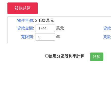
貸款試算
物件售價:
2,180 萬元
貸款金額:
萬元
貸款
寬限期:
年
貸款
使用分區段利率計算
試算