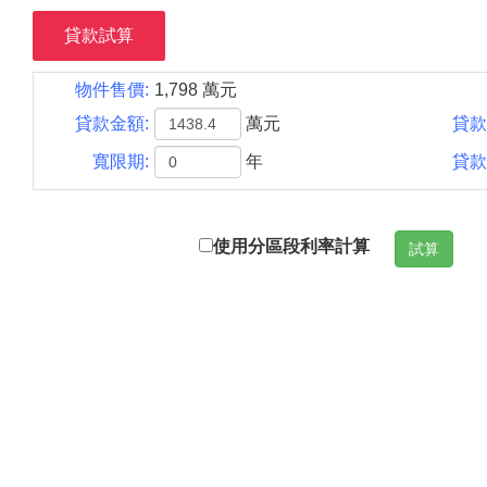
貸款試算
物件售價:
1,798 萬元
貸款金額:
萬元
貸款
寬限期:
年
貸款
使用分區段利率計算
試算