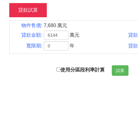
貸款試算
物件售價:
7,680 萬元
貸款金額:
萬元
貸款
寬限期:
年
貸款
使用分區段利率計算
試算