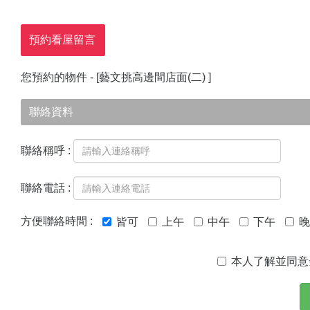
預約看屋留言
您預約的物件 - [
藝文挑高邊間店面(二)
]
聯絡資料
聯絡稱呼 :
聯絡電話 :
方便聯絡時間 :
皆可
上午
中午
下午
晚
本人了解並同意