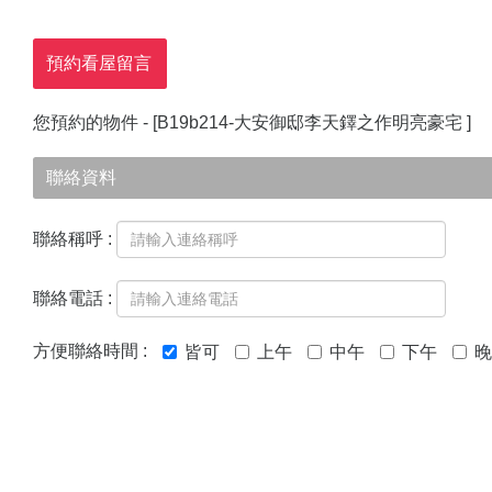
預約看屋留言
您預約的物件 - [
B19b214-大安御邸李天鐸之作明亮豪宅
]
聯絡資料
聯絡稱呼 :
聯絡電話 :
方便聯絡時間 :
皆可
上午
中午
下午
晚