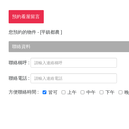
預約看屋留言
您預約的物件 - [
平鎮都農
]
聯絡資料
聯絡稱呼 :
聯絡電話 :
方便聯絡時間 :
皆可
上午
中午
下午
晚