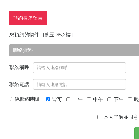
預約看屋留言
您預約的物件 - [
藍玉D棟2樓
]
聯絡資料
聯絡稱呼 :
聯絡電話 :
方便聯絡時間 :
皆可
上午
中午
下午
晚
本人了解並同意