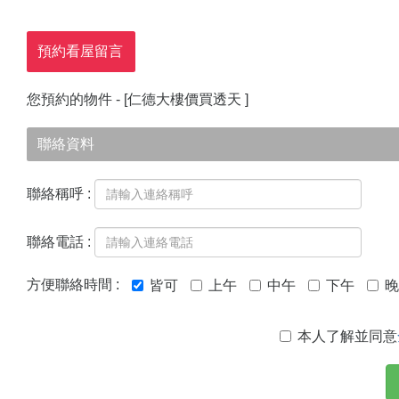
預約看屋留言
您預約的物件 - [
仁德大樓價買透天
]
聯絡資料
聯絡稱呼 :
聯絡電話 :
方便聯絡時間 :
皆可
上午
中午
下午
晚
本人了解並同意